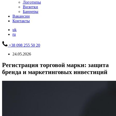
Логотипы
Визитки
Баннеры
Вакансии
Контакты
uk
ru
+38 098 255 50 20
24.05.2026
Регистрация торговой марки: защита
бренда и маркетинговых инвестиций