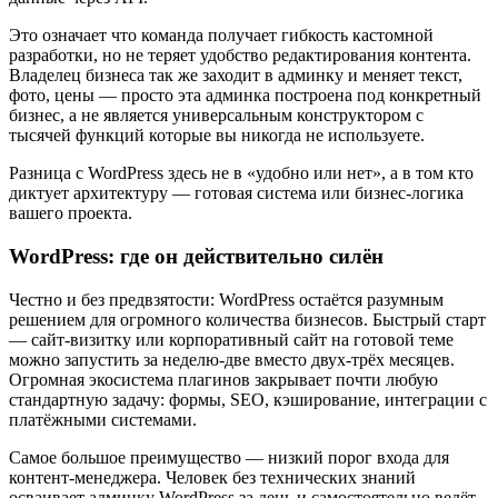
Это означает что команда получает гибкость кастомной
разработки, но не теряет удобство редактирования контента.
Владелец бизнеса так же заходит в админку и меняет текст,
фото, цены — просто эта админка построена под конкретный
бизнес, а не является универсальным конструктором с
тысячей функций которые вы никогда не используете.
Разница с WordPress здесь не в «удобно или нет», а в том кто
диктует архитектуру — готовая система или бизнес-логика
вашего проекта.
WordPress: где он действительно силён
Честно и без предвзятости: WordPress остаётся разумным
решением для огромного количества бизнесов. Быстрый старт
— сайт-визитку или корпоративный сайт на готовой теме
можно запустить за неделю-две вместо двух-трёх месяцев.
Огромная экосистема плагинов закрывает почти любую
стандартную задачу: формы, SEO, кэширование, интеграции с
платёжными системами.
Самое большое преимущество — низкий порог входа для
контент-менеджера. Человек без технических знаний
осваивает админку WordPress за день и самостоятельно ведёт