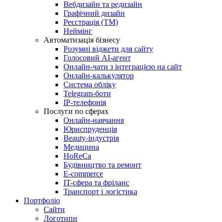
Вебдизайн та редизайн
Графічний дизайн
Реєстрація (ТМ)
Неймінг
Автоматизація бізнесу
Розумні віджети для сайту
Голосовий АІ-агент
Онлайн-чати з інтеграцією на сайт
Онлайн-калькулятор
Система обліку
Telegram-боти
IP-телефонія
Послуги по сферах
Онлайн-навчання
Юриспруденція
Beauty-індустрія
Медицина
HoReCa
Будівництво та ремонт
E-commerce
IT-сфера та фріланс
Транспорт і логістика
Портфоліо
Сайти
Логотипи