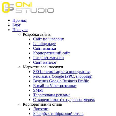
Про нас
Блог
Послуги
Розробка сайтів
Сайт по шаблону
Landing page
Сайт-візитка
Корпоративний сайт
Інтернет-магазин
Сайт-каталог
Маркетингові послуги
SEO-оптимізація та просування
Реклама в Google (PPC, shopping)
Ведення Google Business Profile
E-mail та Viber-розсилки
SMM
Таргетована реклама
Створення контенту для соцмереж
Корпоративний стиль
Логотип
Брендбук та фірмовий стиль