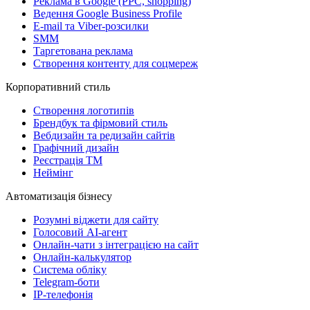
Реклама в Google (PPC, shopping)
Ведення Google Business Profile
E-mail та Viber-розсилки
SMM
Таргетована реклама
Створення контенту для соцмереж
Корпоративний стиль
Створення логотипів
Брендбук та фірмовий стиль
Вебдизайн та редизайн сайтів
Графічний дизайн
Реєстрація ТМ
Неймінг
Автоматизація бізнесу
Розумні віджети для сайту
Голосовий АІ-агент
Онлайн-чати з інтеграцією на сайт
Онлайн-калькулятор
Система обліку
Telegram-боти
IP-телефонія