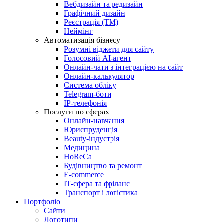
Вебдизайн та редизайн
Графічний дизайн
Реєстрація (ТМ)
Неймінг
Автоматизація бізнесу
Розумні віджети для сайту
Голосовий АІ-агент
Онлайн-чати з інтеграцією на сайт
Онлайн-калькулятор
Система обліку
Telegram-боти
IP-телефонія
Послуги по сферах
Онлайн-навчання
Юриспруденція
Beauty-індустрія
Медицина
HoReCa
Будівництво та ремонт
E-commerce
IT-сфера та фріланс
Транспорт і логістика
Портфоліо
Сайти
Логотипи