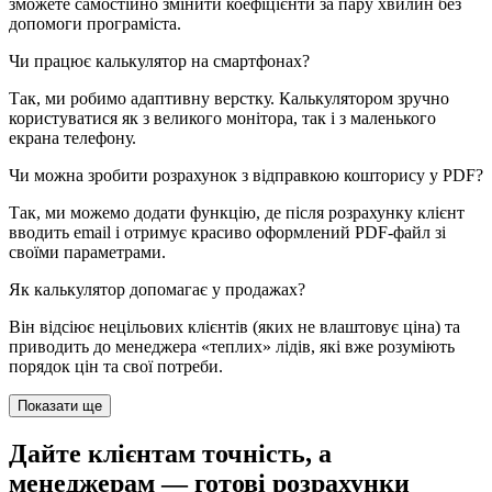
зможете самостійно змінити коефіцієнти за пару хвилин без
допомоги програміста.
Чи працює калькулятор на смартфонах?
Так, ми робимо адаптивну верстку. Калькулятором зручно
користуватися як з великого монітора, так і з маленького
екрана телефону.
Чи можна зробити розрахунок з відправкою кошторису у PDF?
Так, ми можемо додати функцію, де після розрахунку клієнт
вводить email і отримує красиво оформлений PDF-файл зі
своїми параметрами.
Як калькулятор допомагає у продажах?
Він відсіює нецільових клієнтів (яких не влаштовує ціна) та
приводить до менеджера «теплих» лідів, які вже розуміють
порядок цін та свої потреби.
Показати ще
Дайте клієнтам
точність
, а
менеджерам —
готові розрахунки