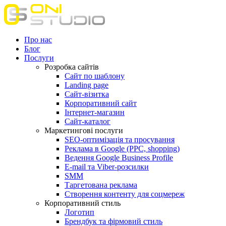
Про нас
Блог
Послуги
Розробка сайтів
Сайт по шаблону
Landing page
Сайт-візитка
Корпоративний сайт
Інтернет-магазин
Сайт-каталог
Маркетингові послуги
SEO-оптимізація та просування
Реклама в Google (PPC, shopping)
Ведення Google Business Profile
E-mail та Viber-розсилки
SMM
Таргетована реклама
Створення контенту для соцмереж
Корпоративний стиль
Логотип
Брендбук та фірмовий стиль