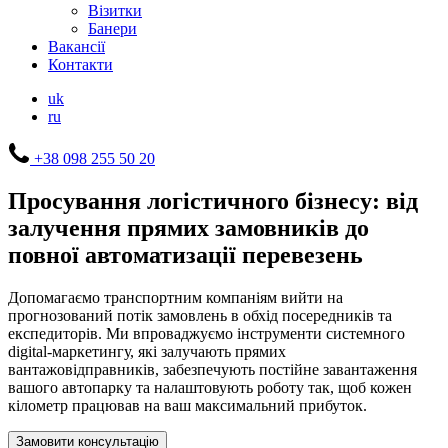
Візитки
Банери
Вакансії
Контакти
uk
ru
+38 098 255 50 20
Просування логістичного бізнесу: від
залучення прямих замовників до
повної автоматизації перевезень
Допомагаємо транспортним компаніям вийти на
прогнозований потік замовлень в обхід посередників та
експедиторів. Ми впроваджуємо інструменти системного
digital-маркетингу, які залучають прямих
вантажовідправників, забезпечують постійне завантаження
вашого автопарку та налаштовують роботу так, щоб кожен
кілометр працював на ваш максимальний прибуток.
Замовити консультацію