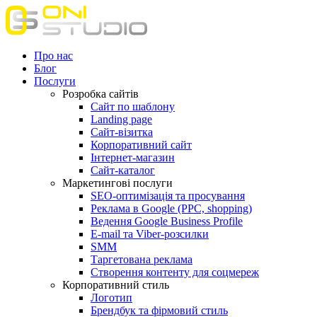
Про нас
Блог
Послуги
Розробка сайтів
Сайт по шаблону
Landing page
Сайт-візитка
Корпоративний сайт
Інтернет-магазин
Сайт-каталог
Маркетингові послуги
SEO-оптимізація та просування
Реклама в Google (PPC, shopping)
Ведення Google Business Profile
E-mail та Viber-розсилки
SMM
Таргетована реклама
Створення контенту для соцмереж
Корпоративний стиль
Логотип
Брендбук та фірмовий стиль