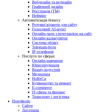
Вебдизайн та редизайн
Графічний дизайн
Реєстрація (ТМ)
Неймінг
Автоматизація бізнесу
Розумні віджети для сайту
Голосовий АІ-агент
Онлайн-чати з інтеграцією на сайт
Онлайн-калькулятор
Система обліку
Telegram-боти
IP-телефонія
Послуги по сферах
Онлайн-навчання
Юриспруденція
Beauty-індустрія
Медицина
HoReCa
Будівництво та ремонт
E-commerce
IT-сфера та фріланс
Транспорт і логістика
Портфоліо
Сайти
Логотипи