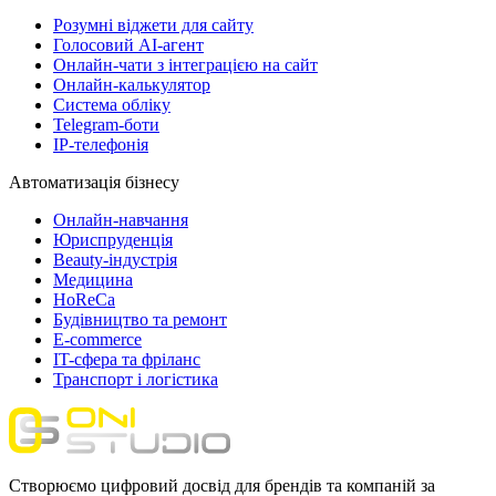
Розумні віджети для сайту
Голосовий АІ-агент
Онлайн-чати з інтеграцією на сайт
Онлайн-калькулятор
Система обліку
Telegram-боти
IP-телефонія
Автоматизація бізнесу
Онлайн-навчання
Юриспруденція
Beauty-індустрія
Медицина
HoReCa
Будівництво та ремонт
E-commerce
IT-сфера та фріланс
Транспорт і логістика
Створюємо цифровий досвід для брендів та компаній за