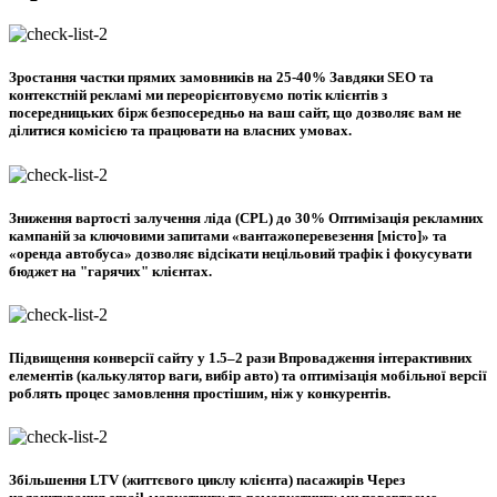
Зростання частки прямих замовників на 25-40% Завдяки SEO та
контекстній рекламі ми переорієнтовуємо потік клієнтів з
посередницьких бірж безпосередньо на ваш сайт, що дозволяє вам не
ділитися комісією та працювати на власних умовах.
Зниження вартості залучення ліда (CPL) до 30% Оптимізація рекламних
кампаній за ключовими запитами «вантажоперевезення [місто]» та
«оренда автобуса» дозволяє відсікати нецільовий трафік і фокусувати
бюджет на "гарячих" клієнтах.
Підвищення конверсії сайту у 1.5–2 рази Впровадження інтерактивних
елементів (калькулятор ваги, вибір авто) та оптимізація мобільної версії
роблять процес замовлення простішим, ніж у конкурентів.
Збільшення LTV (життєвого циклу клієнта) пасажирів Через