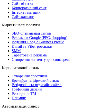
Сайт-візитка
Корпоративний сайт
Інтернет-магазин
Сайт-каталог
Маркетингові послуги
SEO-оптимізація сайтів
Реклама в Google (PPC, shopping)
Ведення Google Business Profile
E-mail та Viber-розсилки
SMM
Таргетована реклама
Створення контенту для соцмереж
Корпоративний стиль
Створення логотипів
Брендбук та фірмовий стиль
Вебдизайн та редизайн сайтів
Графічний дизайн
Реєстрація ТМ
Неймінг
Автоматизація бізнесу