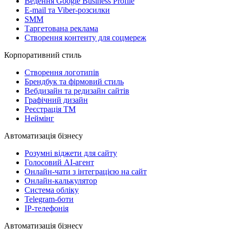
Ведення Google Business Profile
E-mail та Viber-розсилки
SMM
Таргетована реклама
Створення контенту для соцмереж
Корпоративний стиль
Створення логотипів
Брендбук та фірмовий стиль
Вебдизайн та редизайн сайтів
Графічний дизайн
Реєстрація ТМ
Неймінг
Автоматизація бізнесу
Розумні віджети для сайту
Голосовий АІ-агент
Онлайн-чати з інтеграцією на сайт
Онлайн-калькулятор
Система обліку
Telegram-боти
IP-телефонія
Автоматизація бізнесу