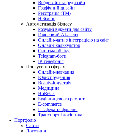
Вебдизайн та редизайн
Графічний дизайн
Реєстрація (ТМ)
Неймінг
Автоматизація бізнесу
Розумні віджети для сайту
Голосовий АІ-агент
Онлайн-чати з інтеграцією на сайт
Онлайн-калькулятор
Система обліку
Telegram-боти
IP-телефонія
Послуги по сферах
Онлайн-навчання
Юриспруденція
Beauty-індустрія
Медицина
HoReCa
Будівництво та ремонт
E-commerce
IT-сфера та фріланс
Транспорт і логістика
Портфоліо
Сайти
Логотипи