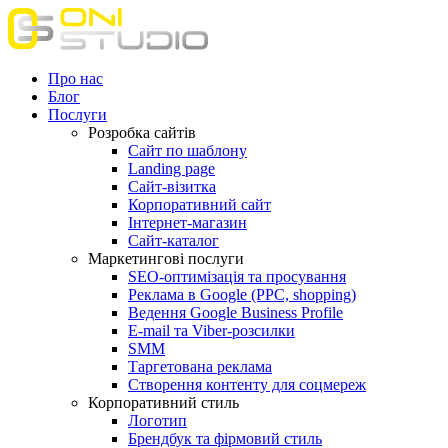
Про нас
Блог
Послуги
Розробка сайтів
Сайт по шаблону
Landing page
Сайт-візитка
Корпоративний сайт
Інтернет-магазин
Сайт-каталог
Маркетингові послуги
SEO-оптимізація та просування
Реклама в Google (PPC, shopping)
Ведення Google Business Profile
E-mail та Viber-розсилки
SMM
Таргетована реклама
Створення контенту для соцмереж
Корпоративний стиль
Логотип
Брендбук та фірмовий стиль