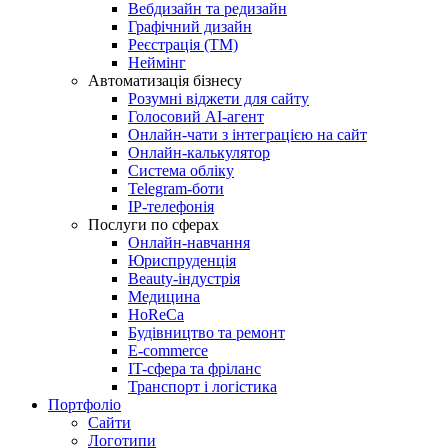
Вебдизайн та редизайн
Графічний дизайн
Реєстрація (ТМ)
Неймінг
Автоматизація бізнесу
Розумні віджети для сайту
Голосовий АІ-агент
Онлайн-чати з інтеграцією на сайт
Онлайн-калькулятор
Система обліку
Telegram-боти
IP-телефонія
Послуги по сферах
Онлайн-навчання
Юриспруденція
Beauty-індустрія
Медицина
HoReCa
Будівництво та ремонт
E-commerce
IT-сфера та фріланс
Транспорт і логістика
Портфоліо
Сайти
Логотипи