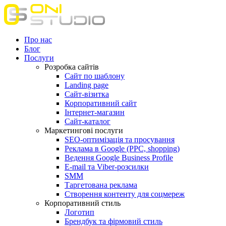
Про нас
Блог
Послуги
Розробка сайтів
Сайт по шаблону
Landing page
Сайт-візитка
Корпоративний сайт
Інтернет-магазин
Сайт-каталог
Маркетингові послуги
SEO-оптимізація та просування
Реклама в Google (PPC, shopping)
Ведення Google Business Profile
E-mail та Viber-розсилки
SMM
Таргетована реклама
Створення контенту для соцмереж
Корпоративний стиль
Логотип
Брендбук та фірмовий стиль