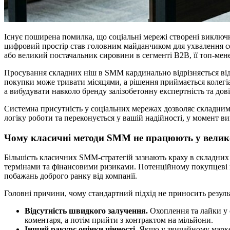
Існує поширена помилка, що соціальні мережі створені виключно
цифровий простір став головним майданчиком для ухвалення се
або великий постачальник сировини в сегменті B2B, її топ-мене
Просування складних ніш в SMM кардинально відрізняється від
покупки може тривати місяцями, а рішення приймається колегіа
а вибудувати навколо бренду залізобетонну експертність та дові
Системна присутність у соціальних мережах дозволяє складним
логіку роботи та переконується у вашій надійності, у момент в
Чому класичні методи SMM не працюють у велико
Більшість класичних SMM-стратегій зазнають краху в складних
термінами та фінансовими ризиками. Потенційному покупцеві п
побажань доброго ранку від компанії.
Головні причини, чому стандартний підхід не приносить результ
Відсутність швидкого залучення.
Охоплення та лайки у 
коментаря, а потім прийти з контрактом на мільйони.
Інший ракурс оцінки цінності.
Якщо у звичайному маркет