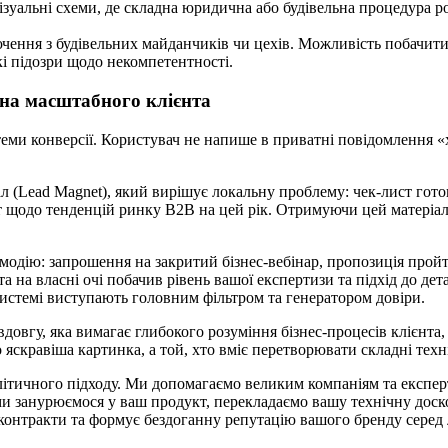
зуальні схеми, де складна юридична або будівельна процедура розк
ення з будівельних майданчиків чи цехів. Можливість побачити п
кі підозри щодо некомпетентності.
 на масштабного клієнта
теми конверсії. Користувач не напише в приватні повідомлення 
(Lead Magnet), який вирішує локальну проблему: чек-лист готов
 щодо тенденцій ринку B2B на цей рік. Отримуючи цей матеріал,
одію: запрошення на закритий бізнес-вебінар, пропозиція пройти
нта на власні очі побачив рівень вашої експертизи та підхід до 
системі виступають головним фільтром та генератором довіри.
овгу, яка вимагає глибокого розуміння бізнес-процесів клієнта,
о яскравіша картинка, а той, хто вміє перетворювати складні тех
налітичного підходу. Ми допомагаємо великим компаніям та експе
 занурюємося у ваш продукт, перекладаємо вашу технічну доскон
 контракти та формує бездоганну репутацію вашого бренду серед 