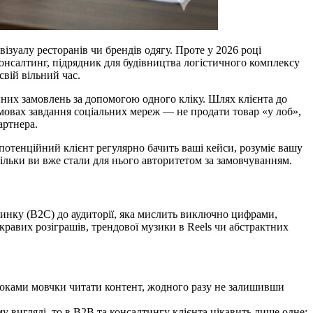
зуалу ресторанів чи брендів одягу. Проте у 2026 році
нсалтинг, підрядник для будівництва логістичного комплексу
свій вільний час.
них замовлень за допомогою одного кліку. Шлях клієнта до
умовах завдання соціальних мереж — не продати товар «у лоб»,
артнера.
потенційний клієнт регулярно бачить ваші кейси, розуміє вашу
кільки ви вже стали для нього авторитетом за замовчуванням.
ринку (B2C) до аудиторії, яка мислить виключно цифрами,
авих розіграшів, трендової музики в Reels чи абстрактних
роками мовчки читати контент, жодного разу не залишивши
вигляді, то в B2B та консалтингу клієнта цікавить лише одне: