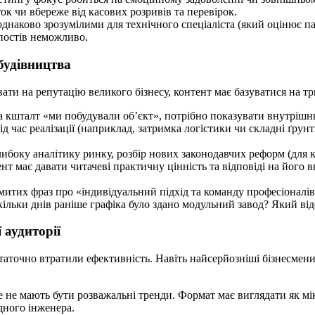
ок чи вбереже від касових розривів та перевірок.
наково зрозумілими для технічного спеціаліста (який оцінює па
постів неможливо.
 будівництва
ати на репутацію великого бізнесу, контент має базуватися на 
на кшталт «ми побудували об’єкт», потрібно показувати внутріш
 час реалізації (наприклад, затримка логістики чи складні ґрунт
ибоку аналітику ринку, розбір нових законодавчих реформ (для к
нт має давати читачеві практичну цінність та відповіді на його 
митих фраз про «індивідуальний підхід та команду професіоналів
кільки днів раніше графіка було здано модульний завод? Який ві
 аудиторії
 остаточно втратили ефективність. Навіть найсерйозніші бізнесм
 не мають бути розважальні тренди. Формат має виглядати як мікр
дного інженера.