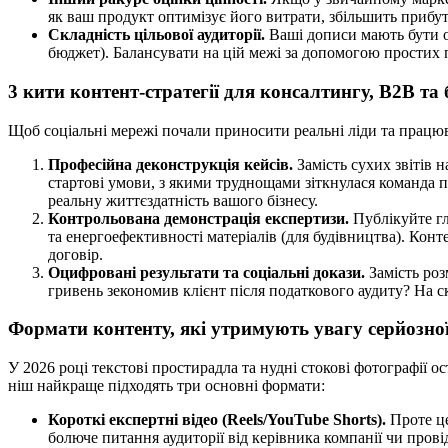
як ваш продукт оптимізує його витрати, збільшить прибут
Складність цільової аудиторії.
Ваші дописи мають бути од
бюджет). Балансувати на цій межі за допомогою простих 
3 кити контент-стратегії для консалтингу, B2B та
Щоб соціальні мережі почали приносити реальні ліди та працюв
Професійна деконструкція кейсів.
Замість сухих звітів 
стартові умови, з якими труднощами зіткнулася команда під
реальну життєздатність вашого бізнесу.
Контрольована демонстрація експертизи.
Публікуйте гл
та енергоефективності матеріалів (для будівництва). Конте
договір.
Оцифровані результати та соціальні докази.
Замість роз
гривень зекономив клієнт після податкового аудиту? На с
Формати контенту, які утримують увагу серйозної
У 2026 році текстові простирадла та нудні стокові фотографії
ніш найкраще підходять три основні формати:
Короткі експертні відео (Reels/YouTube Shorts).
Проте це
болюче питання аудиторії від керівника компанії чи прові