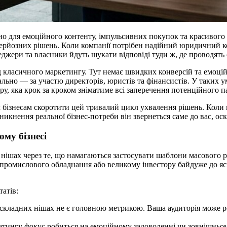
 для емоційного контенту, імпульсивних покупок та красивого ві
рйозних рішень. Коли компанії потрібен надійний юридичний ко
джери та власники йдуть шукати відповіді туди ж, де проводять 
 класичного маркетингу. Тут немає швидких конверсій та емоцій
льно — за участю директорів, юристів та фінансистів. У таких 
ру, яка крок за кроком зніматиме всі заперечення потенційного п
 бізнесам скоротити цей тривалий цикл ухвалення рішень. Коли 
иникнення реальної бізнес-потреби він звернеться саме до вас, ос
му бізнесі
 нішах через те, що намагаються застосувати шаблони масового 
ромислового обладнання або великому інвестору байдуже до яскр
атів:
складних нішах не є головною метрикою. Ваша аудиторія може 
ингу фокус робиться на емоційному задоволенні чи зовнішньому 