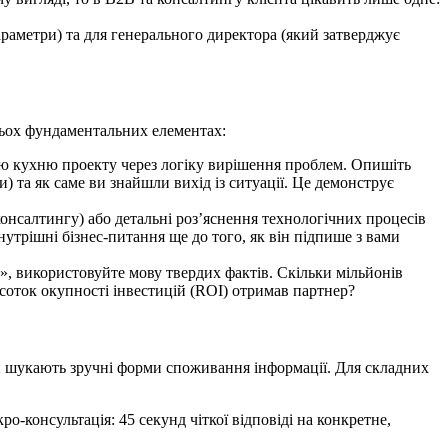
раметри) та для генерального директора (який затверджує
трьох фундаментальних елементах:
ню кухню проекту через логіку вирішення проблем. Опишіть
и) та як саме ви знайшли вихід із ситуації. Це демонструє
онсалтингу) або детальні роз’яснення технологічних процесів
внутрішні бізнес-питання ще до того, як він підпише з вами
», використовуйте мову твердих фактів. Скільки мільйонів
дсоток окупності інвестицій (ROI) отримав партнер?
ени шукають зручні форми споживання інформації. Для складних
о-консультація: 45 секунд чіткої відповіді на конкретне,