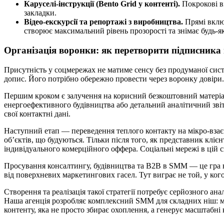
Каруселі-інструкції (Bento Grid у контенті).
Покрокові ві
закладки.
Відео-екскурсії та репортажі з виробництва.
Прямі включ
створює максимальний рівень прозорості та знімає будь-я
Організація воронки: як перетворити підписника
Присутність у соцмережах не матиме сенсу без продуманої сис
допис. Його потрібно обережно провести через воронку довіри.
Першим кроком є залучення на корисний безкоштовний матеріал 
енергоефективного будівництва або детальний аналітичний звіт
свої контактні дані.
Наступний етап — переведення теплого контакту на мікро-взаєм
об’єктів, що будуються. Тільки після того, як представник кліє
індивідуального комерційного оффера. Соціальні мережі в цій 
Просування консалтингу, будівництва та B2B в SMM — це гра вд
від поверхневих маркетингових гасел. Тут виграє не той, у ког
Створення та реалізація такої стратегії потребує серйозного а
Наша агенція розробляє комплексний SMM для складних ніш: ми
контенту, яка не просто збирає охоплення, а генерує масштабні