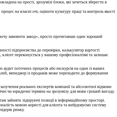
ладена на прості, зрозумілі блоки, які хочеться зберегти в
роцес на власні очі, оцінити культуру праці та контроль якості
«хочу замовити завод», просто прочитавши один хороший
ності підприємства до перевірки, калькулятор вартості
 клієнт переконується у вашому професіоналізмі та залишає
 аудит поточних процесів або екскурсія на один із ваших
деталей, менеджер із продажів може переходити до формування
 залучення реальних експертів компанії та абсолютної відмови
нічні чи юридичні терміни на зрозумілу для мови грошей вигоду.
ртам зайняти лідируючі позиції в інформаційному просторі.
алість мовою користі для клієнта та вибудовуємо систему
лідерів ринку.