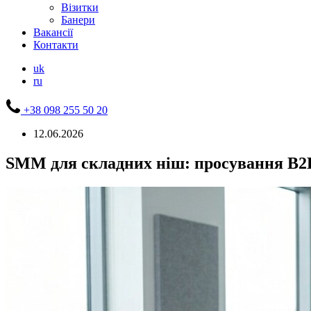
Візитки
Банери
Вакансії
Контакти
uk
ru
+38 098 255 50 20
12.06.2026
SMM для складних ніш: просування B2B