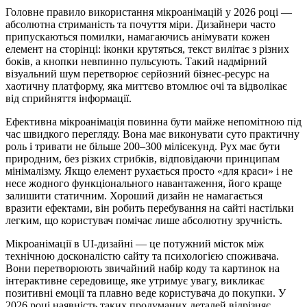
Головне правило використання мікроанімацій у 2026 році —
абсолютна стриманість та почуття міри. Дизайнери часто
припускаються помилки, намагаючись анімувати кожен
елемент на сторінці: іконки крутяться, текст вилітає з різних
боків, а кнопки невпинно пульсують. Такий надмірний
візуальний шум перетворює серйозний бізнес-ресурс на
хаотичну платформу, яка миттєво втомлює очі та відволікає
від сприйняття інформації.
Ефективна мікроанімація повинна бути майже непомітною під
час швидкого перегляду. Вона має виконувати суто практичну
роль і тривати не більше 200–300 мілісекунд. Рух має бути
природним, без різких стрибків, відповідаючи принципам
мінімалізму. Якщо елемент рухається просто «для краси» і не
несе жодного функціонального навантаження, його краще
залишити статичним. Хороший дизайн не намагається
вразити ефектами, він робить перебування на сайті настільки
легким, що користувач помічає лише абсолютну зручність.
Мікроанімації в UI-дизайні — це потужний місток між
технічною досконалістю сайту та психологією споживача.
Вони перетворюють звичайний набір коду та картинок на
інтерактивне середовище, яке утримує увагу, викликає
позитивні емоції та плавно веде користувача до покупки. У
2026 році наявність таких продуманих деталей відрізняє