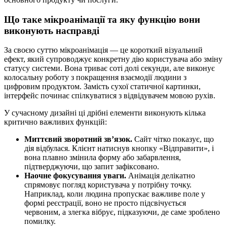
Що таке мікроанімації та яку функцію вони
виконують насправді
За своєю суттю мікроанімація — це короткий візуальний
ефект, який супроводжує конкретну дію користувача або зміну
статусу системи. Вона триває соті долі секунди, але виконує
колосальну роботу з покращення взаємодії людини з
цифровим продуктом. Замість сухої статичної картинки,
інтерфейс починає спілкуватися з відвідувачем мовою рухів.
У сучасному дизайні ці дрібні елементи виконують кілька
критично важливих функцій:
Миттєвий зворотний зв’язок.
Сайт чітко показує, що
дія відбулася. Клієнт натиснув кнопку «Відправити», і
вона плавно змінила форму або забарвлення,
підтверджуючи, що запит зафіксовано.
Наочне фокусування уваги.
Анімація делікатно
спрямовує погляд користувача у потрібну точку.
Наприклад, коли людина пропускає важливе поле у
формі реєстрації, воно не просто підсвічується
червоним, а злегка вібрує, підказуючи, де саме зроблено
помилку.