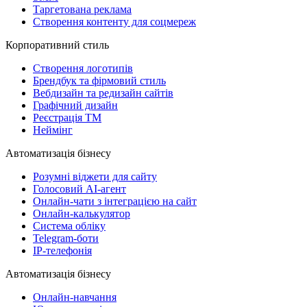
Таргетована реклама
Створення контенту для соцмереж
Корпоративний стиль
Створення логотипів
Брендбук та фірмовий стиль
Вебдизайн та редизайн сайтів
Графічний дизайн
Реєстрація ТМ
Неймінг
Автоматизація бізнесу
Розумні віджети для сайту
Голосовий АІ-агент
Онлайн-чати з інтеграцією на сайт
Онлайн-калькулятор
Система обліку
Telegram-боти
IP-телефонія
Автоматизація бізнесу
Онлайн-навчання