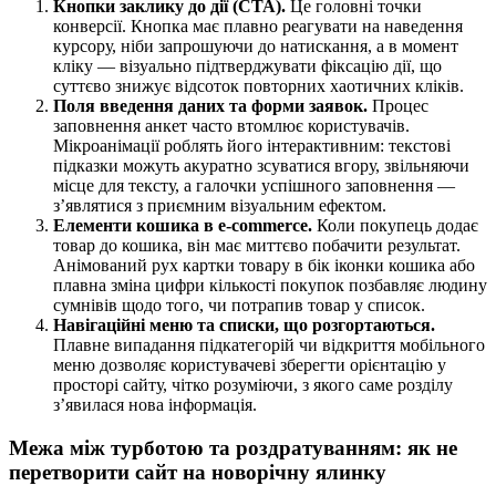
Кнопки заклику до дії (CTA).
Це головні точки
конверсії. Кнопка має плавно реагувати на наведення
курсору, ніби запрошуючи до натискання, а в момент
кліку — візуально підтверджувати фіксацію дії, що
суттєво знижує відсоток повторних хаотичних кліків.
Поля введення даних та форми заявок.
Процес
заповнення анкет часто втомлює користувачів.
Мікроанімації роблять його інтерактивним: текстові
підказки можуть акуратно зсуватися вгору, звільняючи
місце для тексту, а галочки успішного заповнення —
з’являтися з приємним візуальним ефектом.
Елементи кошика в e-commerce.
Коли покупець додає
товар до кошика, він має миттєво побачити результат.
Анімований рух картки товару в бік іконки кошика або
плавна зміна цифри кількості покупок позбавляє людину
сумнівів щодо того, чи потрапив товар у список.
Навігаційні меню та списки, що розгортаються.
Плавне випадання підкатегорій чи відкриття мобільного
меню дозволяє користувачеві зберегти орієнтацію у
просторі сайту, чітко розуміючи, з якого саме розділу
з’явилася нова інформація.
Межа між турботою та роздратуванням: як не
перетворити сайт на новорічну ялинку