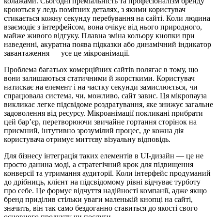
колажами. Сьогодні преміальність та професіоналізм бренду
кроються у ледь помітних деталях, з якими користувач
стикається кожну секунду перебування на сайті. Коли людина
взаємодіє з інтерфейсом, вона очікує від нього природного,
майже живого відгуку. Плавна зміна кольору кнопки при
наведенні, акуратна поява підказки або динамічний індикатор
завантаження — усе це мікроанімації.
Проблема багатьох комерційних сайтів полягає в тому, що
вони залишаються статичними й жорсткими. Користувач
натискає на елемент і на частку секунди замислюється, чи
спрацювала система, чи, можливо, сайт завис. Ця мікропауза
викликає легке підсвідоме роздратування, яке знижує загальне
задоволення від ресурсу. Мікроанімації покликані прибрати
цей бар’єр, перетворюючи звичайне гортання сторінок на
приємний, інтутивно зрозумілий процес, де кожна дія
користувача отримує миттєву візуальну відповідь.
Для бізнесу інтеграція таких елементів в UI-дизайн — це не
просто данина моді, а стратегічний крок для підвищення
конверсії та утримання аудиторії. Коли інтерфейс продуманий
до дрібниць, клієнт на підсвідомому рівні відчуває турботу
про себе. Це формує відчуття надійності компанії, адже якщо
бренд приділив стільки уваги маленькій кнопці на сайті,
значить, він так само бездоганно ставиться до якості свого
основного продукту чи послуги.