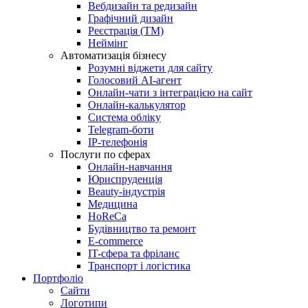
Вебдизайн та редизайн
Графічний дизайн
Реєстрація (ТМ)
Неймінг
Автоматизація бізнесу
Розумні віджети для сайту
Голосовий АІ-агент
Онлайн-чати з інтеграцією на сайт
Онлайн-калькулятор
Система обліку
Telegram-боти
IP-телефонія
Послуги по сферах
Онлайн-навчання
Юриспруденція
Beauty-індустрія
Медицина
HoReCa
Будівництво та ремонт
E-commerce
IT-сфера та фріланс
Транспорт і логістика
Портфоліо
Сайти
Логотипи