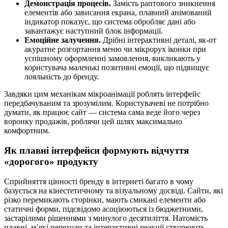
Демонстрація процесів.
Замість раптового зникнення
елементів або зависання екрана, плавний анімований
індикатор показує, що система обробляє дані або
завантажує наступний блок інформації.
Емоційне залучення.
Дрібні інтерактивні деталі, як-от
акуратне розгортання меню чи мікрорух іконки при
успішному оформленні замовлення, викликають у
користувача маленькі позитивні емоції, що підвищує
лояльність до бренду.
Завдяки цим механікам мікроанімації роблять інтерфейс
передбачуваним та зрозумілим. Користувачеві не потрібно
думати, як працює сайт — система сама веде його через
воронку продажів, роблячи цей шлях максимально
комфортним.
Як плавні інтерфейси формують відчуття
«дорогого» продукту
Сприйняття цінності бренду в інтернеті багато в чому
базується на кінестетичному та візуальному досвіді. Сайти, які
різко перемикають сторінки, мають смикані елементи або
статичні форми, підсвідомо асоціюються із бюджетними,
застарілими рішеннями з минулого десятиліття. Натомість
плавні, м’які переходи та інтерактивні реакції створюють