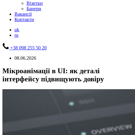
Візитки
Банери
Вакансії
Контакти
uk
ru
+38 098 255 50 20
08.06.2026
Мікроанімації в UI: як деталі
інтерфейсу підвищують довіру