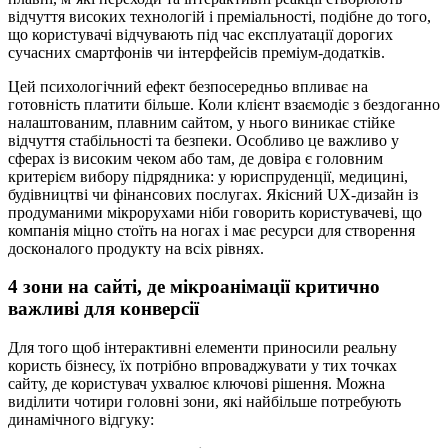
відчуття високих технологій і преміальності, подібне до того,
що користувачі відчувають під час експлуатації дорогих
сучасних смартфонів чи інтерфейсів преміум-додатків.
Цей психологічний ефект безпосередньо впливає на
готовність платити більше. Коли клієнт взаємодіє з бездоганно
налаштованим, плавним сайтом, у нього виникає стійке
відчуття стабільності та безпеки. Особливо це важливо у
сферах із високим чеком або там, де довіра є головним
критерієм вибору підрядника: у юриспруденції, медицині,
будівництві чи фінансових послугах. Якісний UX-дизайн із
продуманими мікрорухами ніби говорить користувачеві, що
компанія міцно стоїть на ногах і має ресурси для створення
досконалого продукту на всіх рівнях.
4 зони на сайті, де мікроанімації критично
важливі для конверсії
Для того щоб інтерактивні елементи приносили реальну
користь бізнесу, їх потрібно впроваджувати у тих точках
сайту, де користувач ухвалює ключові рішення. Можна
виділити чотири головні зони, які найбільше потребують
динамічного відгуку: