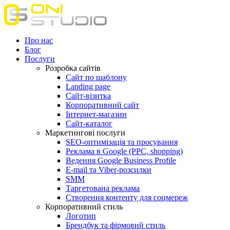
Про нас
Блог
Послуги
Розробка сайтів
Сайт по шаблону
Landing page
Сайт-візитка
Корпоративний сайт
Інтернет-магазин
Сайт-каталог
Маркетингові послуги
SEO-оптимізація та просування
Реклама в Google (PPC, shopping)
Ведення Google Business Profile
E-mail та Viber-розсилки
SMM
Таргетована реклама
Створення контенту для соцмереж
Корпоративний стиль
Логотип
Брендбук та фірмовий стиль