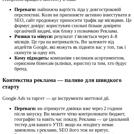
Переваги:
найнижча вартість ліда у довгостроковій
перспективі. Коли ви припиняєте активно інвестувати в
SEO, сайт продовжує приносити трафік ще місяцями. Це
формує довіру: користувачі схильні більше довіряти
органічній видачі, ніж блоку з позначкою Реклама.
Ризики та мінуси:
результат з’являється через 4–8
місяців. Це гра на витривалість. Ви залежите від
апдейтів Google, які можуть як підняти вас у топ, так і
скинути за одну ніч.
Кому підходить:
компаніям з великим асортиментом,
сервісним бізнесам (клініки, юристи) та тим, хто будує
бренд.
Контекстна реклама — паливо для швидкого
старту
Google Ads та таргет — це інструменти миттєвої дії.
Переваги:
ви отримуєте дзвінки вже через 2 години
після запуску. Ви можете чітко контролювати бюджет,
географію та навіть час показу. Реклама — це ідеальний
тестер для вашого УТП: якщо на лендінгу немає
замовлень з реклами, SEO його теж не врятує.