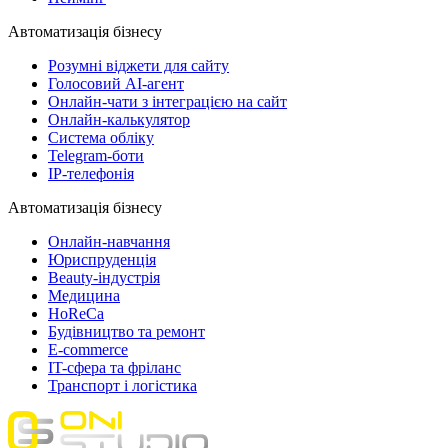
Автоматизація бізнесу
Розумні віджети для сайту
Голосовий АІ-агент
Онлайн-чати з інтеграцією на сайт
Онлайн-калькулятор
Система обліку
Telegram-боти
IP-телефонія
Автоматизація бізнесу
Онлайн-навчання
Юриспруденція
Beauty-індустрія
Медицина
HoReCa
Будівництво та ремонт
E-commerce
IT-сфера та фріланс
Транспорт і логістика