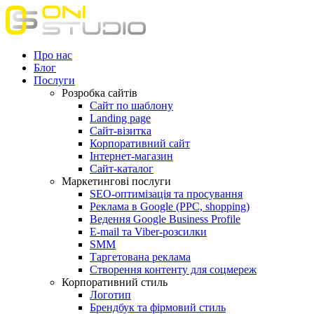
Про нас
Блог
Послуги
Розробка сайтів
Сайт по шаблону
Landing page
Сайт-візитка
Корпоративний сайт
Інтернет-магазин
Сайт-каталог
Маркетингові послуги
SEO-оптимізація та просування
Реклама в Google (PPC, shopping)
Ведення Google Business Profile
E-mail та Viber-розсилки
SMM
Таргетована реклама
Створення контенту для соцмереж
Корпоративний стиль
Логотип
Брендбук та фірмовий стиль