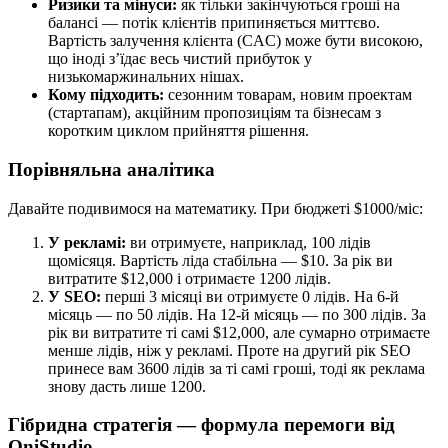
Ризики та мінуси:
як тільки закінчуються гроші на
балансі — потік клієнтів припиняється миттєво.
Вартість залучення клієнта (CAC) може бути високою,
що іноді з’їдає весь чистий прибуток у
низькомаржинальних нішах.
Кому підходить:
сезонним товарам, новим проектам
(стартапам), акційним пропозиціям та бізнесам з
коротким циклом прийняття рішення.
Порівняльна аналітика
Давайте подивимося на математику. При бюджеті $1000/міс:
У рекламі:
ви отримуєте, наприклад, 100 лідів
щомісяця. Вартість ліда стабільна — $10. За рік ви
витратите $12,000 і отримаєте 1200 лідів.
У SEO:
перші 3 місяці ви отримуєте 0 лідів. На 6-й
місяць — по 50 лідів. На 12-й місяць — по 300 лідів. За
рік ви витратите ті самі $12,000, але сумарно отримаєте
менше лідів, ніж у рекламі.
Проте
на другий рік SEO
принесе вам 3600 лідів за ті самі гроші, тоді як реклама
знову дасть лише 1200.
Гібридна стратегія — формула перемоги від
OniStudio