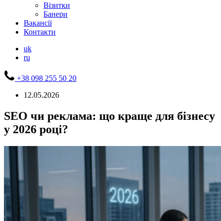
Візитки
Банери
Вакансії
Контакти
uk
ru
+38 098 255 50 20
12.05.2026
SEO чи реклама: що краще для бізнесу
у 2026 році?