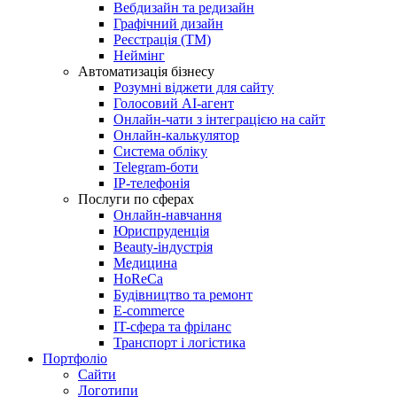
Вебдизайн та редизайн
Графічний дизайн
Реєстрація (ТМ)
Неймінг
Автоматизація бізнесу
Розумні віджети для сайту
Голосовий АІ-агент
Онлайн-чати з інтеграцією на сайт
Онлайн-калькулятор
Система обліку
Telegram-боти
IP-телефонія
Послуги по сферах
Онлайн-навчання
Юриспруденція
Beauty-індустрія
Медицина
HoReCa
Будівництво та ремонт
E-commerce
IT-сфера та фріланс
Транспорт і логістика
Портфоліо
Сайти
Логотипи