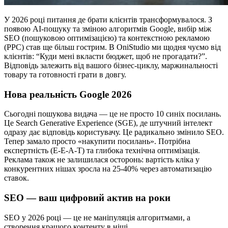
У 2026 році питання де брати клієнтів трансформувалося. З
появою AI-пошуку та зміною алгоритмів Google, вибір між
SEO (пошуковою оптимізацією) та контекстною рекламою
(PPC) став ще більш гострим. В OniStudio ми щодня чуємо від
клієнтів: “Куди мені вкласти бюджет, щоб не прогадати?”.
Відповідь залежить від вашого бізнес-циклу, маржинальності
товару та готовності грати в довгу.
Нова реальність Google 2026
Сьогодні пошукова видача — це не просто 10 синіх посилань.
Це Search Generative Experience (SGE), де штучний інтелект
одразу дає відповідь користувачу. Це радикально змінило SEO.
Тепер замало просто «накупити посилань». Потрібна
експертність (E-E-A-T) та глибока технічна оптимізація.
Реклама також не залишилася осторонь: вартість кліка у
конкурентних нішах зросла на 25-40% через автоматизацію
ставок.
SEO — ваш цифровий актив на роки
SEO у 2026 році — це не маніпуляція алгоритмами, а
створення кращого контенту в ніші.