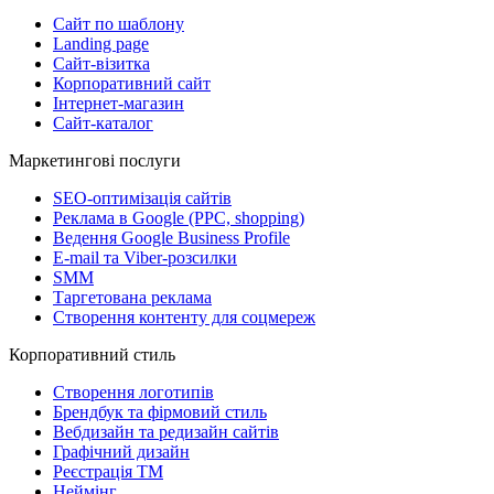
Сайт по шаблону
Landing page
Сайт-візитка
Корпоративний сайт
Інтернет-магазин
Сайт-каталог
Маркетингові послуги
SEO-оптимізація сайтів
Реклама в Google (PPC, shopping)
Ведення Google Business Profile
E-mail та Viber-розсилки
SMM
Таргетована реклама
Створення контенту для соцмереж
Корпоративний стиль
Створення логотипів
Брендбук та фірмовий стиль
Вебдизайн та редизайн сайтів
Графічний дизайн
Реєстрація ТМ
Неймінг