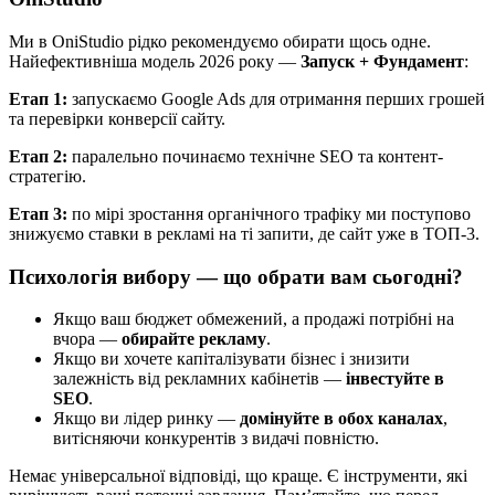
Ми в OniStudio рідко рекомендуємо обирати щось одне.
Найефективніша модель 2026 року —
Запуск + Фундамент
:
Етап 1:
запускаємо Google Ads для отримання перших грошей
та перевірки конверсії сайту.
Етап 2:
паралельно починаємо технічне SEO та контент-
стратегію.
Етап 3:
по мірі зростання органічного трафіку ми поступово
знижуємо ставки в рекламі на ті запити, де сайт уже в ТОП-3.
Психологія вибору — що обрати вам сьогодні?
Якщо ваш бюджет обмежений, а продажі потрібні на
вчора —
обирайте рекламу
.
Якщо ви хочете капіталізувати бізнес і знизити
залежність від рекламних кабінетів —
інвестуйте в
SEO
.
Якщо ви лідер ринку —
домінуйте в обох каналах
,
витісняючи конкурентів з видачі повністю.
Немає універсальної відповіді, що краще. Є інструменти, які