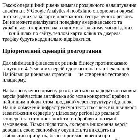
Також операційний рівень вимагає роздільного налаштування
аналітики. У Google Analytics 4 необхідно створювати окремі
потоки даних та когорти для кожного географічного регіону.
Ви не можете аналізувати поведінку американського та
українського користувача в одному загальному масиві даних
— їхній шлях по сайту, теплові карти кліків та джерела
трафіку будуть кардинально відрізнятися.
Пріоритетний сценарій розгортання
Для мінімізації фінансових ризиків бізнесу протипоказано
запускати 4–5 мовних версій одночасно на старті експансії.
Найбільш раціональна стратегія — це створення тестового
плацдарму.
На базі існуючого домену розгортається одна додаткова мовна
версія (найчастіше англійська або мова конкретної країни з
найвищим пріоритетом продажів) через структуру підпапок.
На цій обмеженій інфраструктурі тестується все: від швидкості
завантаження серверів у цільовому регіоні до реальної
конверсії та готовності логістики обробляти іноземні
замовлення. Тільки після того, як перша іншомовна версія
доводить свою економічну окупність та виходить на
стабільний прибуток, бізнес приймає рішення про