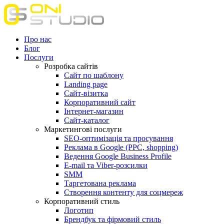
Про нас
Блог
Послуги
Розробка сайтів
Сайт по шаблону
Landing page
Сайт-візитка
Корпоративний сайт
Інтернет-магазин
Сайт-каталог
Маркетингові послуги
SEO-оптимізація та просування
Реклама в Google (PPC, shopping)
Ведення Google Business Profile
E-mail та Viber-розсилки
SMM
Таргетована реклама
Створення контенту для соцмереж
Корпоративний стиль
Логотип
Брендбук та фірмовий стиль