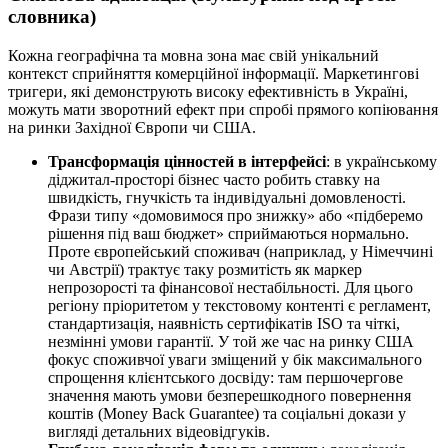
словника)
Кожна географічна та мовна зона має свій унікальний
контекст сприйняття комерційної інформації. Маркетингові
тригери, які демонструють високу ефективність в Україні,
можуть мати зворотний ефект при спробі прямого копіювання
на ринки Західної Європи чи США.
Трансформація цінностей в інтерфейсі
: в українському
діджитал-просторі бізнес часто робить ставку на
швидкість, гнучкість та індивідуальні домовленості.
Фрази типу «домовимося про знижку» або «підберемо
рішення під ваш бюджет» сприймаються нормально.
Проте європейський споживач (наприклад, у Німеччині
чи Австрії) трактує таку розмитість як маркер
непрозорості та фінансової нестабільності. Для цього
регіону пріоритетом у текстовому контенті є регламент,
стандартизація, наявність сертифікатів ISO та чіткі,
незмінні умови гарантії. У той же час на ринку США
фокус споживчої уваги зміщений у бік максимального
спрощення клієнтського досвіду: там першочергове
значення мають умови безперешкодного повернення
коштів (Money Back Guarantee) та соціальні докази у
вигляді детальних відеовідгуків.