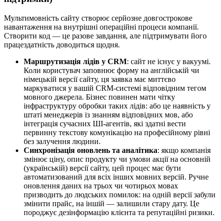
Мультимовність сайту створює серйозне довгострокове
навантаження на внутрішні операційні процеси компанії.
Створити код — це разове завдання, але підтримувати його
працездатність доводиться щодня.
Маршрутизація лідів у CRM
: сайт не існує у вакуумі.
Коли користувач заповнює форму на англійській чи
німецькій версії сайту, ця заявка має миттєво
маркуватися у вашій CRM-системі відповідним тегом
мовного джерела. Бізнес повинен мати чітку
інфраструктуру обробки таких лідів: або це наявність у
штаті менеджерів із знанням відповідних мов, або
інтеграція сучасних ШІ-агентів, які здатні вести
первинну текстову комунікацію на професійному рівні
без залучення людини.
Синхронізація оновлень та аналітика
: якщо компанія
змінює ціну, опис продукту чи умови акції на основній
(українській) версії сайту, цей процес має бути
автоматизований для всіх інших мовних версій. Ручне
оновлення даних на трьох чи чотирьох мовах
призводить до людських помилок: на одній версії забули
змінити прайс, на іншій — залишили стару дату. Це
породжує дезінформацію клієнта та репутаційні ризики.