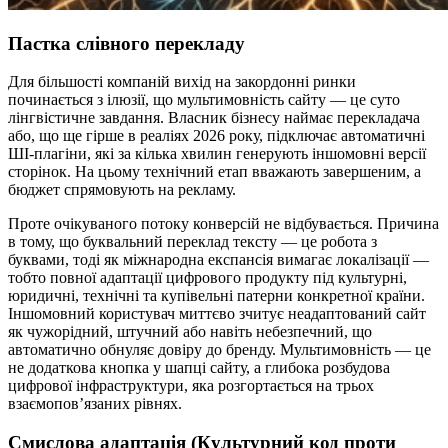
Пастка слівного перекладу
Для більшості компаній вихід на закордонні ринки
починається з ілюзії, що мультимовність сайту — це суто
лінгвістичне завдання. Власник бізнесу наймає перекладача
або, що ще гірше в реаліях 2026 року, підключає автоматичні
ШІ-плагіни, які за кілька хвилин генерують іншомовні версії
сторінок. На цьому технічний етап вважають завершеним, а
бюджет спрямовують на рекламу.
Проте очікуваного потоку конверсій не відбувається. Причина
в тому, що буквальний переклад тексту — це робота з
буквами, тоді як міжнародна експансія вимагає локалізації —
тобто повної адаптації цифрового продукту під культурні,
юридичні, технічні та купівельні патерни конкретної країни.
Іншомовний користувач миттєво зчитує неадаптований сайт
як чужорідний, штучний або навіть небезпечний, що
автоматично обнуляє довіру до бренду. Мультимовність — це
не додаткова кнопка у шапці сайту, а глибока розбудова
цифрової інфраструктури, яка розгортається на трьох
взаємопов’язаних рівнях.
Смислова адаптація (Культурний код проти