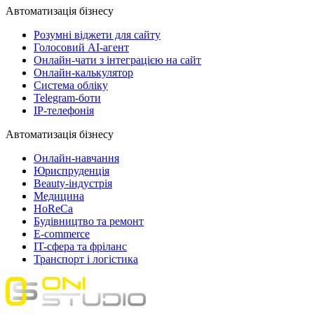
Автоматизація бізнесу
Розумні віджети для сайту
Голосовий АІ-агент
Онлайн-чати з інтеграцією на сайт
Онлайн-калькулятор
Система обліку
Telegram-боти
IP-телефонія
Автоматизація бізнесу
Онлайн-навчання
Юриспруденція
Beauty-індустрія
Медицина
HoReCa
Будівництво та ремонт
E-commerce
IT-сфера та фріланс
Транспорт і логістика