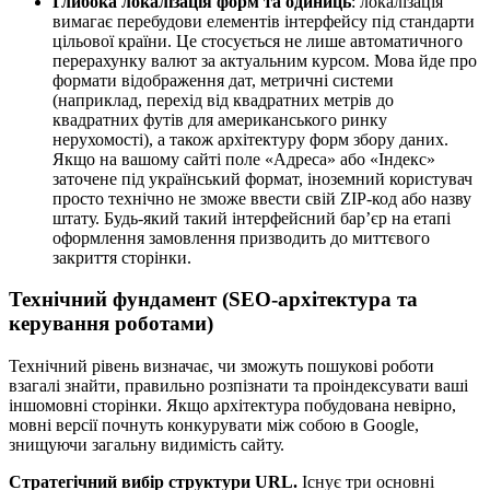
Глибока локалізація форм та одиниць
: локалізація
вимагає перебудови елементів інтерфейсу під стандарти
цільової країни. Це стосується не лише автоматичного
перерахунку валют за актуальним курсом. Мова йде про
формати відображення дат, метричні системи
(наприклад, перехід від квадратних метрів до
квадратних футів для американського ринку
нерухомості), а також архітектуру форм збору даних.
Якщо на вашому сайті поле «Адреса» або «Індекс»
заточене під український формат, іноземний користувач
просто технічно не зможе ввести свій ZIP-код або назву
штату. Будь-який такий інтерфейсний бар’єр на етапі
оформлення замовлення призводить до миттєвого
закриття сторінки.
Технічний фундамент (SEO-архітектура та
керування роботами)
Технічний рівень визначає, чи зможуть пошукові роботи
взагалі знайти, правильно розпізнати та проіндексувати ваші
іншомовні сторінки. Якщо архітектура побудована невірно,
мовні версії почнуть конкурувати між собою в Google,
знищуючи загальну видимість сайту.
Стратегічний вибір структури URL.
Існує три основні