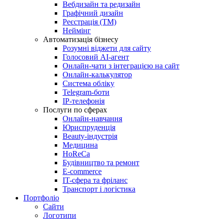
Вебдизайн та редизайн
Графічний дизайн
Реєстрація (ТМ)
Неймінг
Автоматизація бізнесу
Розумні віджети для сайту
Голосовий АІ-агент
Онлайн-чати з інтеграцією на сайт
Онлайн-калькулятор
Система обліку
Telegram-боти
IP-телефонія
Послуги по сферах
Онлайн-навчання
Юриспруденція
Beauty-індустрія
Медицина
HoReCa
Будівництво та ремонт
E-commerce
IT-сфера та фріланс
Транспорт і логістика
Портфоліо
Сайти
Логотипи