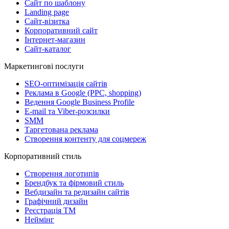
Сайт по шаблону
Landing page
Сайт-візитка
Корпоративний сайт
Інтернет-магазин
Сайт-каталог
Маркетингові послуги
SEO-оптимізація сайтів
Реклама в Google (PPC, shopping)
Ведення Google Business Profile
E-mail та Viber-розсилки
SMM
Таргетована реклама
Створення контенту для соцмереж
Корпоративний стиль
Створення логотипів
Брендбук та фірмовий стиль
Вебдизайн та редизайн сайтів
Графічний дизайн
Реєстрація ТМ
Неймінг