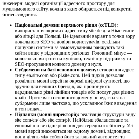
інженерні моделі організації адресного простору для
мультимовного сайту, кожна з яких обирається під конкретні
бізнес-завдання:
Національні домени верхнього рівня (ccTLD):
використання окремих адрес типу
site.de
для Німеччини
або
site.pl
для Польщі. Це ідеальний варіант з точки зору
локального SEO та довіри користувачів, оскільки
пошукові системи за замовчуванням ранжують такі
сайти вище у відповідних регіонах. Головний мінус —
колосальні витрати на купівлю, технічну підтримку та
SEO-просування кожного домену з нуля.
Субдомени на базі основного домену:
створення адрес
типу
en.site.com
або
pl.site.com
. Цей підхід дозволяє
розділити мовні версії на окремі цифрові сутності, що
зручно для великих брендів, які пропонують
кардинально різні лінійки товарів або послуг для різних
країн. Проте вага основного домену передається на
субдомени лише частково, що ускладнює їхнє виведення
в топ видачі.
Підпапки (мовні директорії):
реалізація структури виду
site.com/en/
або
site.com/pl/
. Найбільш збалансоване та
економічно вигідне рішення для середнього бізнесу. Усі
мовні версії знаходяться на одному домені, відповідно,
вони ділять між собою його загальний авторитет та