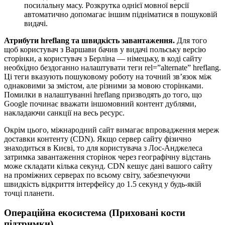
посилальну масу. Розкрутка однієї мовної версії
автоматично допомагає іншим підніматися в пошуковій
видачі.
Атрибути hreflang та швидкість завантаження.
Для того
щоб користувач з Варшави бачив у видачі польську версію
сторінки, а користувач з Берліна — німецьку, в коді сайту
необхідно бездоганно налаштувати теги
rel=”alternate” hreflang
.
Ці теги вказують пошуковому роботу на точний зв’язок між
однаковими за змістом, але різними за мовою сторінками.
Помилки в налаштуванні hreflang призводять до того, що
Google починає вважати іншомовний контент дублями,
накладаючи санкції на весь ресурс.
Окрім цього, міжнародний сайт вимагає впровадження мереж
доставки контенту (CDN). Якщо сервер сайту фізично
знаходиться в Києві, то для користувача з Лос-Анджелеса
затримка завантаження сторінок через географічну відстань
може складати кілька секунд. CDN кешує дані вашого сайту
на проміжних серверах по всьому світу, забезпечуючи
швидкість відкриття інтерфейсу до 1.5 секунд у будь-якій
точці планети.
Операційна екосистема (Приховані кости
підтримки)